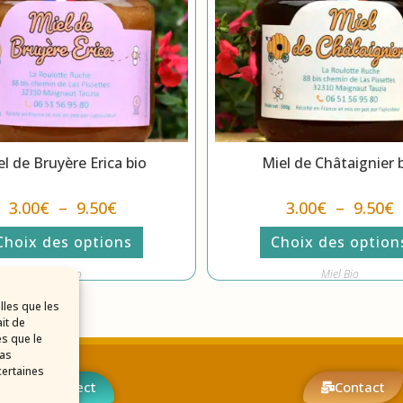
l de Bruyère Erica bio
Miel de Châtaignier 
3.00
€
–
9.50
€
3.00
€
–
9.50
€
Choix des options
Choix des option
Miel Bio
Miel Bio
lles que les
it de
es que le
pas
certaines
Appel direct
Contact