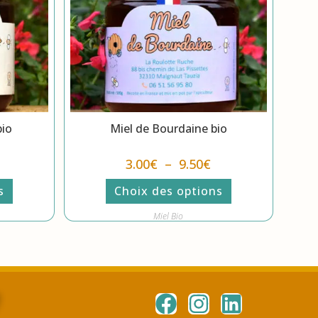
bio
Miel de Bourdaine bio
3.00
€
–
9.50
€
s
Choix des options
Miel Bio